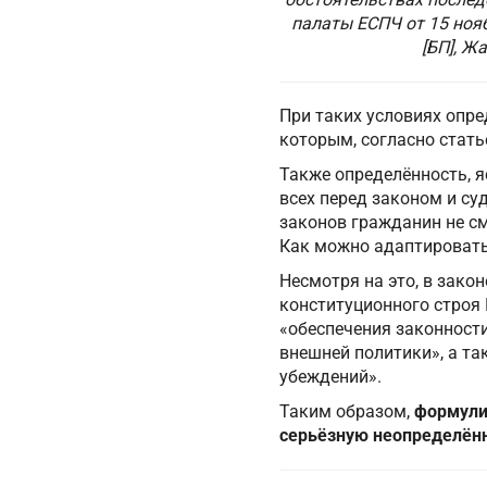
палаты ЕСПЧ от 15 нояб
[БП], Ж
При таких условиях опр
которым, согласно стать
Также определённость, 
всех перед законом и су
законов гражданин не с
Как можно адаптировать
Несмотря на это, в зако
конституционного строя 
«обеспечения законности
внешней политики», а т
убеждений».
Таким образом,
формулир
серьёзную неопределён