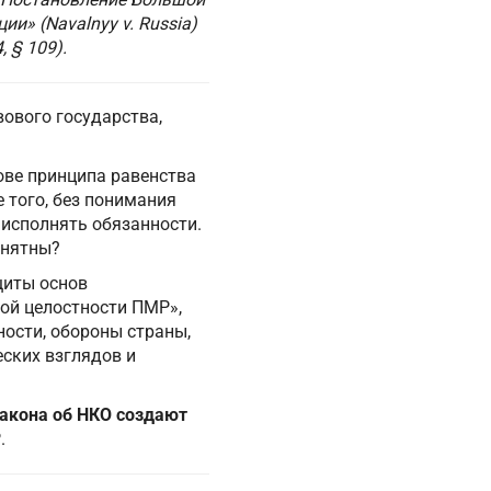
ции» (Navalnyy
v
. Russia
)
 § 109).
ового государства,
ове принципа равенства
е того, без понимания
 исполнять обязанности.
онятны?
щиты основ
ной целостности ПМР»,
ности, обороны страны,
ских взглядов и
закона об НКО создают
.