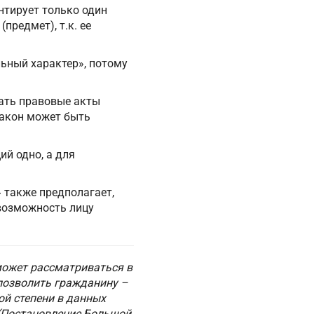
нтирует только один
предмет), т.к. ее
льный характер», потому
мать правовые акты
закон может быть
ий одно, а для
 также предполагает,
возможность лицу
может рассматриваться в
 позволить гражданину –
ой степени в данных
 (Постановление Большой