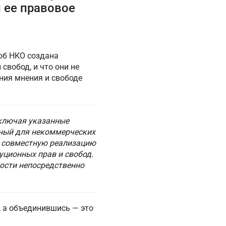
и ее правовое
 об НКО создана
вобод, и что они не
ия мнения и свободе
аключая указанные
ьный для некоммерческих
т совместную реализацию
ционных прав и свобод.
ности непосредственно
, а объединившись — это