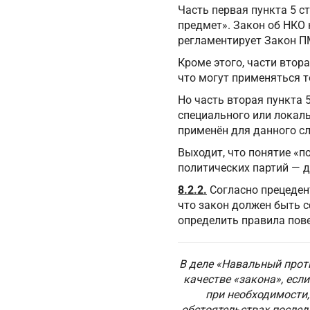
Часть первая пункта 5 с
предмет». Закон об НКО 
регламентирует Закон П
Кроме этого, части втор
что могут применяться 
Но часть вторая пункта
специального или локаль
применён для данного сл
Выходит, что понятие «п
политических партий — д
8.2.2.
Согласно прецеден
что закон должен быть 
определить правила пове
В деле «Навальный прот
качестве «закона», есл
при необходимости,
обстоятельствах послед