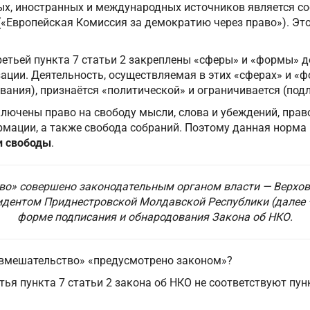
ых, иностранных и международных источников является со
(«Европейская Комиссия за демократию через право»). Эт
ретьей пункта 7 статьи 2 закреплены «сферы» и «формы» 
ции. Деятельность, осуществляемая в этих «сферах» и «ф
ания), признаётся «политической» и ограничивается (подл
лючены право на свободу мысли, слова и убеждений, право
рмации, а также свобода собраний. Поэтому данная норма
и свободы
.
во» совершено законодательным органом власти — Верхо
идентом Приднестровской Молдавской Республики (далее 
форме подписания и обнародования Закона об НКО.
«вмешательство» «предусмотрено законом»?
тья пункта 7 статьи 2 закона об НКО не соответствуют пунк