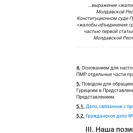
…выражение «жалоб
Молдавской Респ
Конституционном суде П
«жалобы объединения гр
частью первой стать
Молдавской Респу
4.
Основанием для настоя
ПМР отдельные части пун
5.
Поводом для обращения
Гурецким в Представлени
Представлением.
5.1.
Дело, связанное с 
5.2.
Гражданское дело №
III. Наша поз