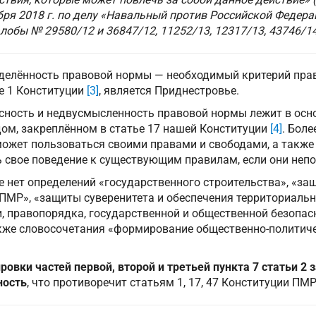
ря 2018 г. по делу «Навальный против Российской Федера
алобы № 29580/12 и 36847/12, 11252/13, 12317/13, 43746/14,
еделённость правовой нормы — необходимый критерий прав
е 1 Конституции
[3]
, является Приднестровье.
ясность и недвусмысленность правовой нормы лежит в осн
дом, закреплённом в статье 17 нашей Конституции
[4]
. Боле
может пользоваться своими правами и свободами, а также
 свое поведение к существующим правилам, если они неп
не нет определений «государственного строительства», «за
ПМР», «защиты суверенитета и обеспечения территориаль
, правопорядка, государственной и общественной безопас
акже словосочетания «формирование общественно-политиче
овки частей первой, второй и третьей пункта 7 статьи 2 
ность
, что противоречит статьям 1, 17, 47 Конституции ПМР