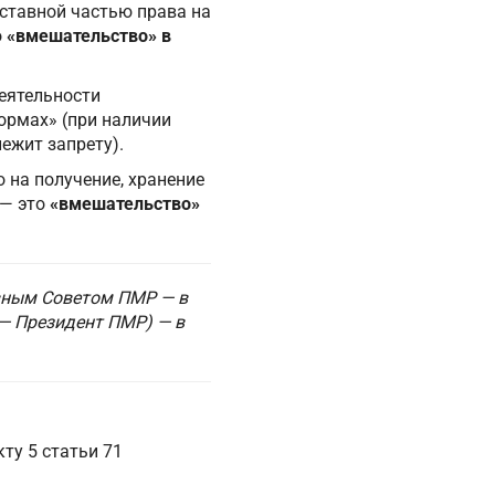
ставной частью права на
о
«вмешательство» в
деятельности
ормах» (при наличии
ежит запрету).
 на получение, хранение
 — это
«вмешательство»
вным Советом ПМР — в
— Президент ПМР) — в
ту 5 статьи 71