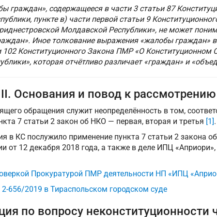
ы граждан», содержащееся в части 3 статьи 87 Конституц
ублики, пункте в) части первой статьи 9 Конституционно
риднестровской Молдавской Республики», не может пони
аждан». Иное толкование выражения «жалобы граждан» вс
и 102 Конституционного Закона ПМР «О Конституционном 
блики», которая отчётливо различает «граждан» и «объе
II. Основания и повод к рассмотрению
щего обращения служит неопределённость в том, соответ
кта 7 статьи 2 закон об НКО — первая, вторая и третья
[1]
.
 в КС послужило применение пункта 7 статьи 2 закона об
и от 12 декабря 2018 года, а также в деле ИПЦ «Априори»,
проверкой Прокуратурой ПМР деятельности НП «ИПЦ «Априо
 2-656/2019 в Тираспольском городском суде
иция по вопросу неконституционности 