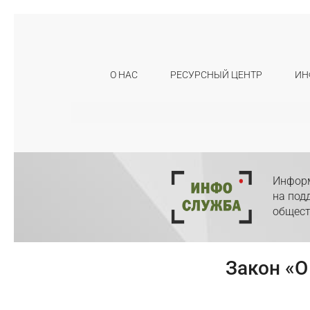
О НАС
РЕСУРСНЫЙ ЦЕНТР
ИН
Искать:
Информ
на под
общест
Закон «О