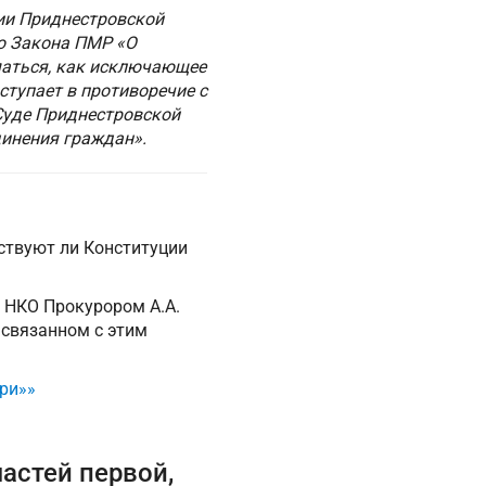
ии Приднестровской
го Закона ПМР «О
маться, как исключающее
тупает в противоречие с
Суде Приднестровской
динения граждан».
ствуют ли Конституции
 НКО Прокурором А.А.
 связанном с этим
ри»»
частей первой,