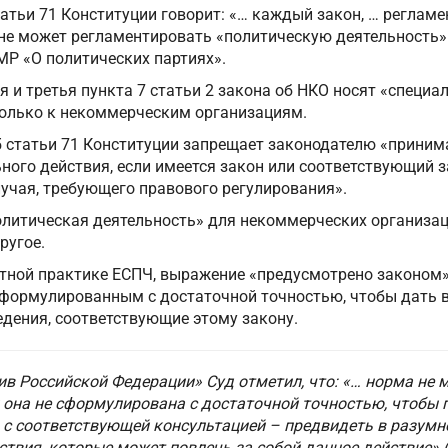
татьи 71 Конституции говорит: «… каждый закон, … регламе
не может регламентировать «политическую деятельность» (
МР «О политических партиях».
ая и третья пункта 7 статьи 2 закона об НКО носят «специа
только к некоммерческим организациям.
 5 статьи 71 Конституции запрещает законодателю «прини
ного действия, если имеется закон или соответствующий 
учая, требующего правового регулирования».
олитическая деятельность» для некоммерческих организац
ругое.
тной практике ЕСПЧ, выражение «предусмотрено законом»
сформулированным с достаточной точностью, чтобы дать 
дения, соответствующие этому закону.
ив Российской Федерации» Суд отметил, что: «… норма не 
и она не сформулирована с достаточной точностью, чтобы
 с соответствующей консультацией – предвидеть в разумн
ствия, которые может повлечь за собой данное действие»