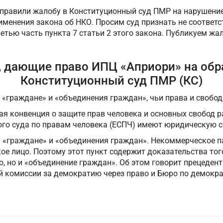
аправили жалобу в Конституционный суд ПМР на нарушени
рименения закона об НКО. Просим суд признать не соотве
етью часть пункта 7 статьи 2 этого закона. Публикуем жа
, дающие право ИПЦ «Априори» на об
Конституционный суд ПМР (КС)
 «граждане» и «объединения граждан», чьи права и свобо
ая конвенция о защите прав человека и основных свобод р
ого суда по правам человека (ЕСПЧ) имеют юридическую с
т «граждане» и «объединения граждан». Некоммерческое 
е лицо. Поэтому этот пункт содержит доказательства того
, но и «объединение граждан». Об этом говорит прецеден
й комиссии за демократию через право и Бюро по демокр