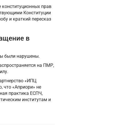
е конституционных прав
тствующими Конституции
лобу и краткий пересказ
ращение в
ды были нарушены.
аспространяется на ПМР,
илу.
партнерство «ИПЦ
, что «Априори» не
тная практика ЕСПЧ,
атическим институтам и