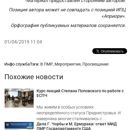
*Материал предоставлен сторонним автором.
Позиция автора может не совпадать с позицией ИПЦ
«Априори».
Орфография публикуемых материалов сохраняется.
01/04/2019 11:04
Рубрики
Инфо служба
Тэги:
В ПМР
,
Мероприятия
,
Просвещение
Похожие новости
Курс лекций Степана Поповского по работе с
ЕСПЧ
Мы живём в особых условиях
неопределённого статуса Приднестровья. И
наверняка многие сталкивались с ...
Дела Г. Чорбы и М. Ермураки: ответ МИД
ПМР Госдепартаменту США