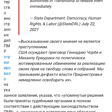
authorities in Transnistria to release them
тер
immediately.
ств
о
— State Department: Democracy, Human
ино
Rights, & Labor (@StateDRL)
July 22,
стр
анн
2021
ых
дел
«
Высказывание своего мнения не является
ПМ
преступлением.
Р
США осуждают приговор Геннадию Чорбе и
отр
Михаилу Ермураки по политически
еаг
мотивированным обвинениям за реализацию
иро
своих прав на свободу слова и собраний. Мы
вал
призываем де-факто власти Приднестровья
о
немедленно освободить их
».
на
ука
занное заявление, указав, что «упомянутые решения
были приняты судебными органами в полном
соответствии с действующим законодательством
ПМР», а «указанные в заявлении лица обладают