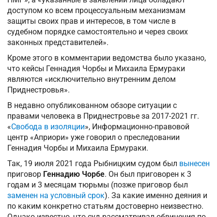
доступом ко всем процессуальным механизмам
защиты своих прав и интересов, в том числе в
судебном порядке самостоятельно и через своих
законных представителей».
Кроме этого в комментарии ведомства было указано,
что кейсы Геннадия Чорбы и Михаила Ермураки
являются «исключительно внутренним делом
Приднестровья».
В недавно опубликованном обзоре ситуации с
правами человека в Приднестровье за 2017-2021 гг.
«
Свобода в изоляции
», Информационно-правовой
центр «Априори» уже говорил о преследовании
Геннадия Чорбы и Михаила Ермураки.
Так, 19 июля 2021 года Рыбницким судом был
вынесен
приговор
Геннадию Чорбе
. Он был приговорен к 3
годам и 3 месяцам тюрьмы (позже приговор был
заменен на условный срок
). За какие именно деяния и
по каким конкретно статьям достоверно неизвестно.
Однако известно, что суд рассматривал обвинения по