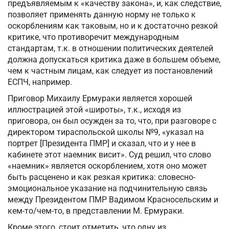
предъявляемым к «качеству закона», и, как следствие,
позволяет применять данную норму не только к
оскорблениям как таковым, но и к достаточно резкой
критике, что противоречит международным
стандартам, т.к. в отношении политических деятелей
должна допускаться критика даже в большем объеме,
чем к частным лицам, как следует из постановлений
ЕСПЧ, например.
Приговор Михаилу Ермураки является хорошей
иллюстрацией этой «широты», т.к., исходя из
приговора, он был осужден за то, что, при разговоре с
директором тираспольской школы №9, «указал на
портрет [Президента ПМР] и сказал, что и у нее в
кабинете этот наемник висит». Суд решил, что слово
«наемник» является оскорблением, хотя оно может
быть расценено и как резкая критика: словесно-
эмоциональное указание на подчинительную связь
между Президентом ПМР Вадимом Красносельским и
кем-то/чем-то, в представлении М. Ермураки.
Кроме этого, стоит отметить, что одну из