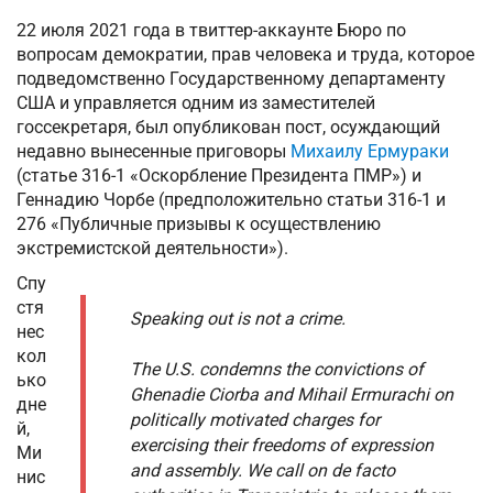
22 июля 2021 года в твиттер-аккаунте Бюро по
вопросам демократии, прав человека и труда, которое
подведомственно Государственному департаменту
США и управляется одним из заместителей
госсекретаря, был опубликован пост, осуждающий
недавно вынесенные приговоры
Михаилу Ермураки
(статье 316-1 «Оскорбление Президента ПМР») и
Геннадию Чорбе (предположительно статьи 316-1 и
276 «Публичные призывы к осуществлению
экстремистской деятельности»).
Спу
стя
Speaking out is not a crime.
нес
кол
The U.S. condemns the convictions of
ько
Ghenadie Ciorba and Mihail Ermurachi on
дне
politically motivated charges for
й,
exercising their freedoms of expression
Ми
and assembly. We call on de facto
нис