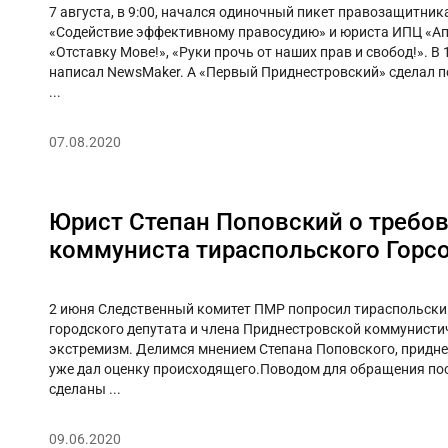
7 августа, в 9:00, начался одиночный пикет правозащитни
«Содействие эффективному правосудию» и юриста ИПЦ «Апр
«Отставку Мове!», «Руки прочь от наших прав и свобод!». В
написал NewsMaker. А «Первый Приднестровский» сделал по
...
07.08.2020
Юрист Степан Поповский о требов
коммуниста тираспольского Горс
2 июня Следственный комитет ПМР попросил тираспольский
городского депутата и члена Приднестровской коммунисти
экстремизм. Делимся мнением Степана Поповского, придн
уже дал оценку происходящего.Поводом для обращения по
сделаны ...
09.06.2020