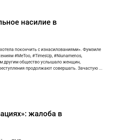
альное насилие в
 хотела покончить с изнасилованиями». Фумзиле
ениям #MeToo, #TimesUp, #Niunamenos,
им другим общество услышало женщин,
преступления продолжают совершать. Зачастую ...
ациях»: жалоба в