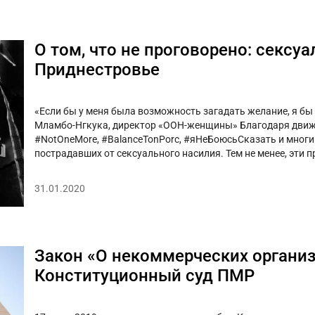
О том, что не проговорено: сексу
Приднестровье
«Если бы у меня была возможность загадать желание, я бы
Мламбо-Нгкука, директор «ООН-женщины» Благодаря движ
#NotOneMore, #BalanceTonPorc, #яНеБоюсьСказать и мног
пострадавших от сексуального насилия. Тем не менее, эти 
31.01.2020
Закон «О некоммерческих организ
Конституционный суд ПМР