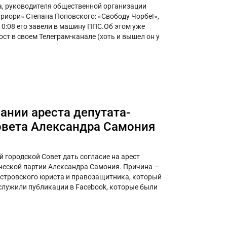
ка, руководителя общественной организации
иори» Степана Поповского: «Свободу Чорбе!»,
 10:08 его завели в машину ППС.Об этом уже
ст в своем Телеграм-канале (хоть и вышел он у
ании ареста депутата-
овета Александра Самония
 городской Совет дать согласие на арест
ческой партии Александра Самония. Причина —
естровского юриста и правозащитника, который
служили публикации в Facebook, которые были