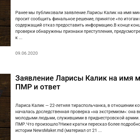
Ранее мы публиковали заявление Ларисы Калик на имя мин
просит сообщить финальное решение, принятое «по итогам п
содержащий отказ предоставить информацию.В конце конц
проверки обнаружены признаки преступления, предусмотр
к ...
09.06.2020
Заявление Ларисы Калик на имя 
ПМР и ответ
Лариса Калик — 22-летняя тираспольчанка, в отношении к
началась доследственная проверка «на экстремизм»: она в
молодыми людьми, служившими в приднестровской армии. 
ПМР.Что произошло?Ниже кратки пересказ более подробно
истории NewsMaker.md (материал от 21 ...