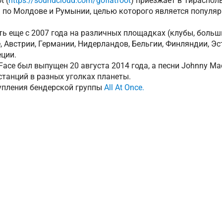
t (
https://soundcloud.com/goflatfoot
) приезжает в Тираспол
а по Молдове и Румынии, целью которого является популя
ать еще с 2007 года на различных площадках (клубы, больши
, Австрии, Германии, Нидерландов, Бельгии, Финляндии, Эс
ции.
Face был выпущен 20 августа 2014 года, а песни Johnny Mac
танций в разных уголках планеты.
тупления бендерской группы
All At Once.