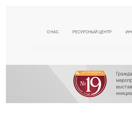
О НАС
РЕСУРСНЫЙ ЦЕНТР
ИН
Искать:
Гражда
меропр
выстав
инициа