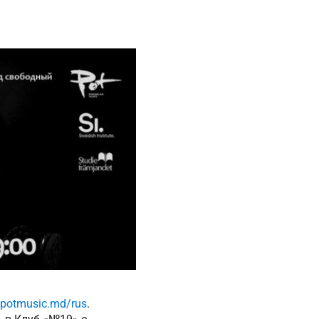
potmusic.md/rus
.