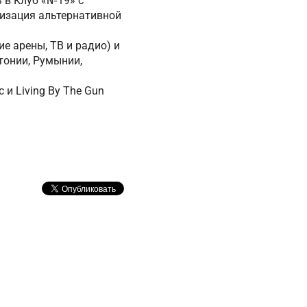
ь в Клуб «№19» с
ризация альтернативной
е арены, ТВ и радио) и
тонии, Румынии,
 и Living By The Gun