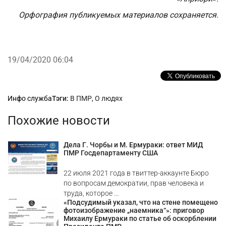
Орфография публикуемых материалов сохраняется.
19/04/2020 06:04
Рубрики
Инфо служба
Тэги:
В ПМР
,
О людях
Похожие новости
Дела Г. Чорбы и М. Ермураки: ответ МИД
ПМР Госдепартаменту США
22 июля 2021 года в твиттер-аккаунте Бюро
по вопросам демократии, прав человека и
труда, которое ...
«Подсудимый указал, что на стене помещено
фотоизображение „наемника“»: приговор
Михаилу Ермураки по статье об оскорблении