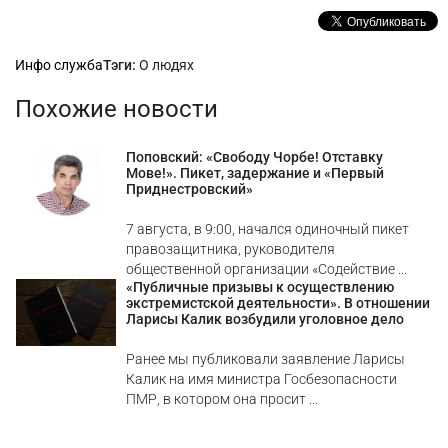
Рубрики
Инфо служба
Тэги:
О людях
Похожие новости
Поповский: «Свободу Чорбе! Отставку
Мове!». Пикет, задержание и «Первый
Приднестровский»
7 августа, в 9:00, начался одиночный пикет
правозащитника, руководителя
общественной организации «Содействие ...
«Публичные призывы к осуществлению
экстремистской деятельности». В отношении
Ларисы Калик возбудили уголовное дело
Ранее мы публиковали заявление Ларисы
Калик на имя министра Госбезопасности
ПМР, в котором она просит ...