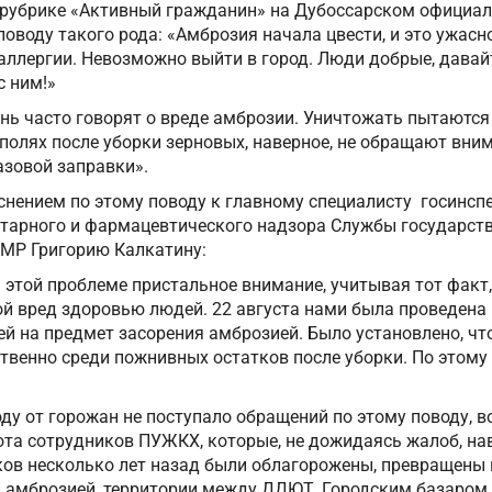
в рубрике «Активный гражданин» на Дубоссарском официа
оводу такого рода: «Амброзия начала цвести, и это ужасно
 аллергии. Невозможно выйти в город. Люди добрые, давай
с ним!»
нь часто говорят о вреде амброзии. Уничтожать пытаются 
в полях после уборки зерновых, наверное, не обращают вни
азовой заправки».
снением по этому поводу к главному специалисту госинсп
итарного и фармацевтического надзора Службы государст
МР Григорию Калкатину:
этой проблеме пристальное внимание, учитывая тот факт,
ой вред здоровью людей. 22 августа нами была проведена
й на предмет засорения амброзией. Было установлено, ч
твенно среди пожнивных остатков после уборки. По этому
ду от горожан не поступало обращений по этому поводу, 
та сотрудников ПУЖКХ, которые, не дожидаясь жалоб, нав
в несколько лет назад были облагорожены, превращены 
 и амброзией, территории между ДДЮТ, Городским базаром