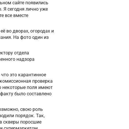
льном сайте появились
. Я сегодня лично уже
те все вместе
её во дворах, огородах и
мания. На фото один из
ектору отдела
венного надзора
 что это карантинное
 комиссионная проверка
то некоторые поля имеют
 факту было составлено
возможно, свою роль
одили порядок. Так,
в скверы поросшие
 и супермаркетом