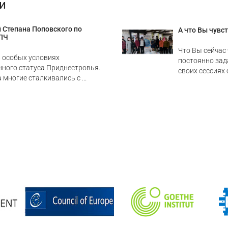
и
й Степана Поповского по
А что Вы чувс
СПЧ
Что Вы сейчас 
 особых условиях
постоянно зад
нного статуса Приднестровья.
своих сессиях с
 многие сталкивались с ...