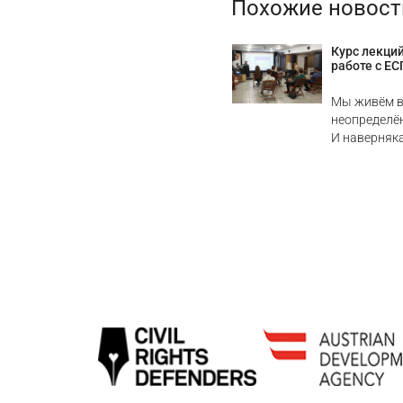
Похожие новост
Курс лекци
работе с Е
Мы живём в
неопределё
И наверняка