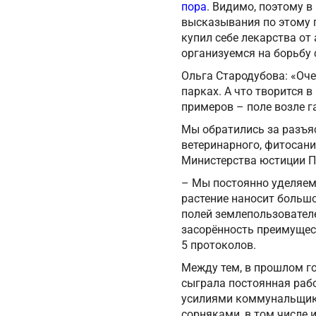
пора
. Видимо, поэтому 
высказывания по этому п
купил себе лекарства от
организуемся на борьбу 
Ольга Стародубова: «Оче
парках. А что творится 
примеров – поле возле г
Мы обратились за разъя
ветеринарного, фитосан
Министерства юстиции П
– Мы постоянно уделяем 
растение наносит больш
полей землепользователе
засорённость преимущес
5 протоколов.
Между тем, в прошлом го
сыграла постоянная рабо
усилиями коммунальщико
сорняками, в том числе