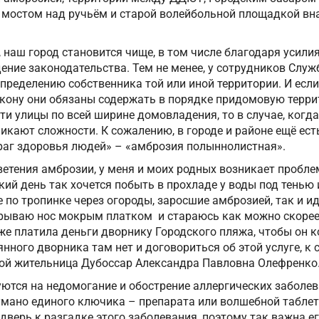
 мостом над ручьём и старой волейбольной площадкой вн
, наш город становится чище, в том числе благодаря усили
ние законодательства. Тем не менее, у сотрудников Служ
пределению собственника той или иной территории. И есл
акону они обязаны содержать в порядке придомовую терри
ти улицы по всей ширине домовладения, то в случае, когда
никают сложности. К сожалению, в городе и районе ещё ест
раг здоровья людей» – «амброзия полыннолистная».
ветения амброзии, у меня и моих родных возникает пробл
кий день так хочется побыть в прохладе у воды под тенью и
 по тропинке через огороды, заросшие амброзией, так и ид
акрываю нос мокрым платком и стараюсь как можно скорее
же платила деньги дворнику Городского пляжа, чтобы он ко
нного дворника там нет и договориться об этой услуге, к 
гой жительница Дубоссар Александра Павловна Олефренко
тся на недомогание и обострение аллергических заболева
умано единого ключика – препарата или волшебной табле
верь к разгадке этого заболевания, поэтому так важна е