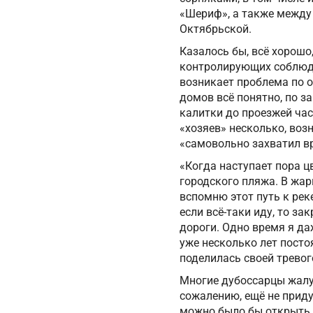
«Шериф», а также между
Октябрьской.
Казалось бы, всё хорошо
контролирующих соблюде
возникает проблема по о
домов всё понятно, по з
калитки до проезжей час
«хозяев» несколько, воз
«самовольно захватил в
«Когда наступает пора ц
городского пляжа. В жар
вспомню этот путь к реке
если всё-таки иду, то з
дороги. Одно время я да
уже несколько лет постоя
поделилась своей трево
Многие дубоссарцы жалую
сожалению, ещё не прид
можно было бы открыть д