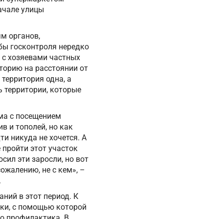
ачале улицы
ям органов,
бы госконтроля нередко
и с хозяевами частных
торию на расстоянии от
 территория одна, а
ь территории, которые
ема с посещением
в и тополей, но как
ти никуда не хочется. А
 пройти этот участок
сил эти заросли, но вот
сожалению, не с кем», –
.
ний в этот период. К
тки, с помощью которой
го профилактика. В