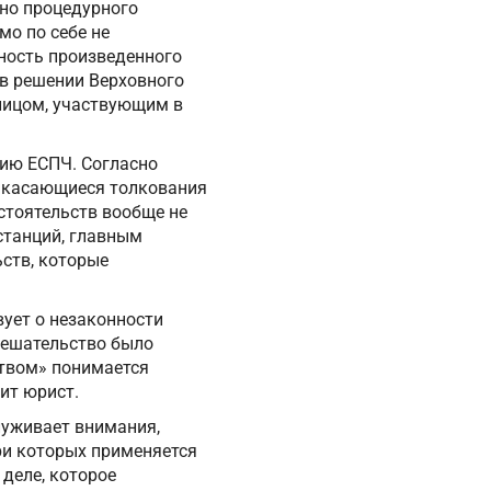
но процедурного
мо по себе не
нность произведенного
в решении Верховного
лицом, участвующим в
цию ЕСПЧ. Согласно
ы, касающиеся толкования
стоятельств вообще не
станций, главным
ьств, которые
вует о незаконности
мешательство было
твом» понимается
ит юрист.
служивает внимания,
при которых применяется
деле, которое