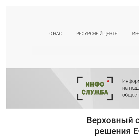
О НАС
РЕСУРСНЫЙ ЦЕНТР
ИН
Искать:
Информ
на под
общест
Верховный с
решения Е