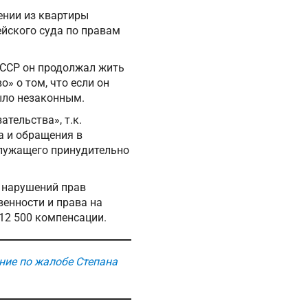
ении из квартиры
ейского суда по правам
СССР он продолжал жить
о» о том, что если он
было незаконным.
тельства», т.к.
а и обращения в
служащего принудительно
д нарушений прав
венности и права на
12 500 компенсации.
ние по жалобе Степана