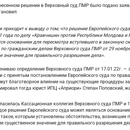
несенном решении в Верховный суд ПМР было подано заявл
тановил:
я приходит к выводу о том, что решение Европейского суд
21 года по делу «Кравчишин против Республики Молдова и 
ся основаниеи для пересмотра вступившего в законную с
 по гражданским делам Верховного суда ПМР от 29 ноября
е значение для правильного разрешения дела».
цениваю определение Верховного суда ПМР от 17.01.22г. — э
и с принятым постановлением Европейского суда по права
жут благотворное влияние на существующие процедуры за
мировал тогда юрист ИПЦ «Априори» Степан Поповский, ж
ласилась Кассационная коллегия Верховного суда ПМР и 1
ждое решение Европейского суда может являться основани
о такое, которым установлены обстоятельства, возникшие 
е существенное значение для правильного разрешения де