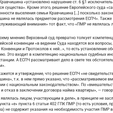
Кравчишина «установлено нарушение ст. 6 §1 исключитель
ся существа». Кроме этого, решение Европейского суда «са
онности выселения семьи Кравчишина […] посколько зако
шина не являлась предметом рассмотрения ЕСПЧ». Также 
аслуживающий внимания» тот факт, что «ПМР не являлась 
моему мнению Верховный суд превратно толкует компетен
пейской конвенции «в ведении Суда находятся все вопрос
Конвенции и Протоколов к ней…», то есть установление об
цию. Это входит в компетенцию национальных судебных ин
станции. А ЕСПЧ рассматривает дело в свете тех обстоятел
м».
ажется и утверждение, что решение ЕСПЧ «не свидетельст
ина», т.к. в нем прямо указано, что «рассматриваемое в
вии с национальным законодательством». По «вмешательс
и отказ в заключении договора найма квартиры», — говор
е являлась лицом, участвующим в деле», в принципе не за
ункта «е» пункта 6 статьи 402 ГПК ПМР (то есть условия, 
а) не содержит указания на необходимость участия ПМР в 