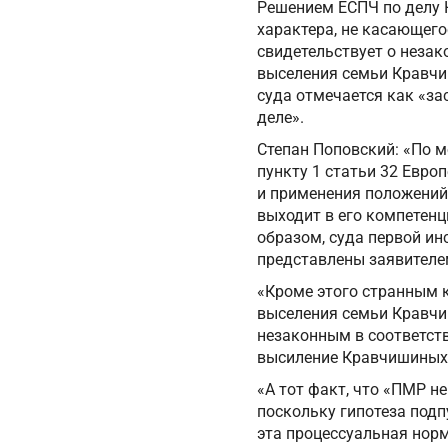
Решением ЕСПЧ по делу 
характера, не касающего
свидетельствует о незак
выселения семьи Кравчи
суда отмечается как «з
деле».
Степан Поповский: «По 
пункту 1 статьи 32 Евро
и применения положений 
выходит в его компетен
образом, суда первой ин
представлены заявителе
«Кроме этого странным к
выселения семьи Кравчиш
незаконным в соответст
высиление Кравчишиных 
«А тот факт, что «ПМР н
поскольку гипотеза подп
эта процессуальная норм