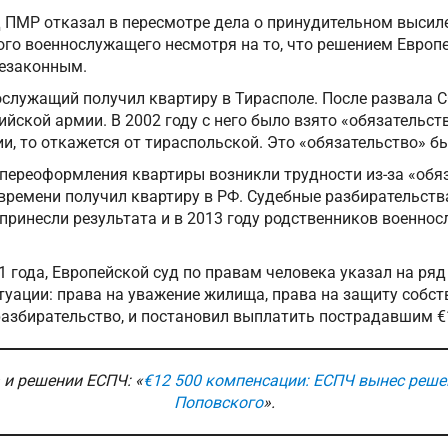
д ПМР отказал в пересмотре дела о принудительном высил
ого военнослужащего несмотря на то, что решением Европ
незаконным.
ослужащий получил квартиру в Тирасполе. После развала 
сийской армии. В 2002 году с него было взято «обязательств
ии, то откажется от тираспольской. Это «обязательство» 
 переоформления квартиры возникли трудности из-за «обяза
времени получил квартиру в РФ. Судебные разбирательств
принесли результата и в 2013 году родственников военно
21 года, Европейской суд по правам человека указал на ря
туации: права на уважение жилища, права на защиту собст
разбирательство, и постановил выплатить пострадавшим €
 и решении ЕСПЧ: «
€12 500 компенсации: ЕСПЧ вынес реше
Поповского
».