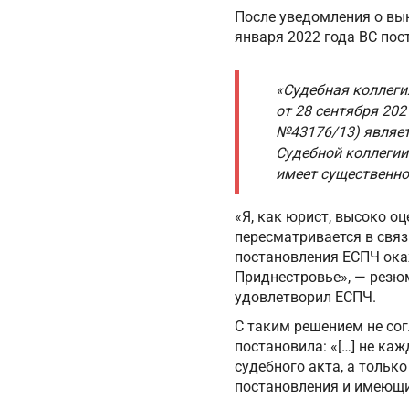
После уведомления о вы
января 2022 года ВС пос
«Судебная коллеги
от 28 сентября 20
№43176/13) являет
Судебной коллегии
имеет существенно
«Я, как юрист, высоко о
пересматривается в связ
постановления ЕСПЧ ока
Приднестровье», — резю
удовлетворил ЕСПЧ.
С таким решением не сог
постановила: «[…] не ка
судебного акта, а тольк
постановления и имеющи