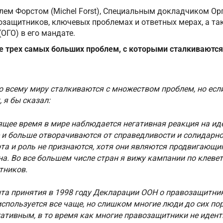
елем Форстом (Michel Forst), Специальным докладчиком О
озащитников, ключевых проблемах и ответных мерах, а та
ОГО) в его мандате.
ве трех самых больших проблем, с которыми сталкиваютс
 всему миру сталкиваются с множеством проблем, но есл
, я бы сказал:
оящее время в мире наблюдается негативная реакция на ид
 и больше отворачиваются от справедливости и солидарн
бота и роль не признаются, хотя они являются продвигающ
на. Во все большем числе стран я вижу кампании по клеве
тников.
нта принятия в 1998 году Декларации ООН о правозащитник
спользуется все чаще, но слишком многие люди до сих пор
гативным, в то время как многие правозащитники не иден