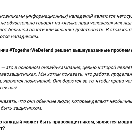
виновниками [информационных] нападений являются негос
 не обязательно говорят на «языке прав человека» или на
еют большой власти или желания действовать. В этом кон
ются нападениям.
ании #TogetherWeDefend решает вышеуказанные проблем
 — это в основном онлайн-кампания, целью которой являе
равозащитниках. Мы хотим показать, что работа, продела
 является позитивной. Они борются за то, чтобы права че
сех нас!
казать, что они обычные люди, которые делают необычные
 быть защитником.
что каждый может быть правозащитником, является мощн
ит?