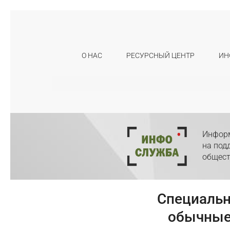
О НАС
РЕСУРСНЫЙ ЦЕНТР
ИН
Искать:
Информ
на под
общест
Специальн
обычные