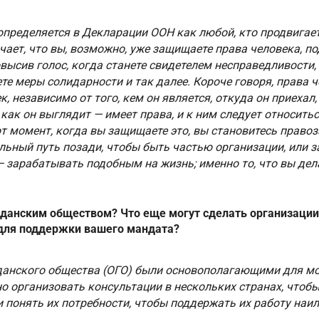
пределяется в Декларации ООН как любой, кто продвигае
чает, что вы, возможно, уже защищаете права человека, п
высив голос, когда станете свидетелем несправедливости, 
те меры солидарности и так далее. Короче говоря, права ч
, независимо от того, кем он является, откуда он приехал, 
 как он выглядит — имеет права, и к ним следует относить
от момент, когда вы защищаете это, вы становитесь право
льный путь позади, чтобы быть частью организации, или 
 зарабатывать подобным на жизнь; именно то, что вы дела
жданским обществом? Что еще могут сделать организаци
 для поддержки вашего мандата?
данского общества (ОГО) были основополагающими для м
о организовать консультации в нескольких странах, чтоб
 понять их потребности, чтобы поддержать их работу наи