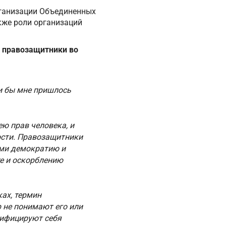
рганизации Объединенных
кже роли организаций
я правозащитники во
и бы мне пришлось
ею прав человека, и
ости. Правозащитники
ими демократию и
те и оскорблению
ах, термин
 не понимают его или
тифицируют себя