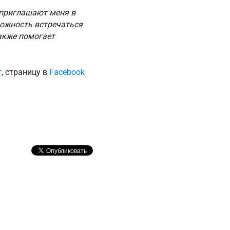
 приглашают меня в
можность встречаться
также помогает
т
, страницу в
Facebook