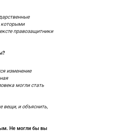
ударственные
д которыми
тексте правозащитники
ы?
тся изменение
нная
ловека могли стать
 вещи, и объяснить,
ым. Не могли бы вы