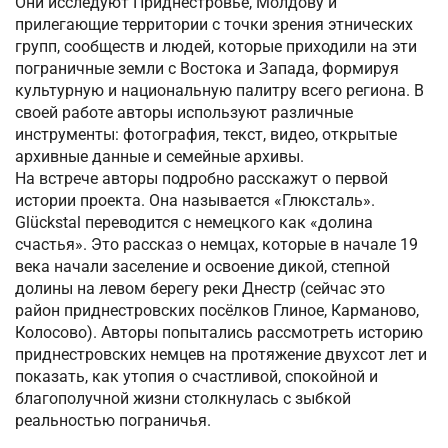
Они исследуют Приднестровье, Молдову и
прилегающие территории с точки зрения этнических
групп, сообществ и людей, которые приходили на эти
пограничные земли с Востока и Запада, формируя
культурную и национальную палитру всего региона. В
своей работе авторы используют различные
инструменты: фотография, текст, видео, открытые
архивные данные и семейные архивы.
На встрече авторы подробно расскажут о первой
истории проекта. Она называется «Глюксталь».
Glückstal переводится с немецкого как «долина
счастья». Это рассказ о немцах, которые в начале 19
века начали заселение и освоение дикой, степной
долины на левом берегу реки Днестр (сейчас это
район приднестровских посёлков Глиное, Карманово,
Колосово). Авторы попытались рассмотреть историю
приднестровских немцев на протяжение двухсот лет и
показать, как утопия о счастливой, спокойной и
благополучной жизни столкнулась с зыбкой
реальностью пограничья.