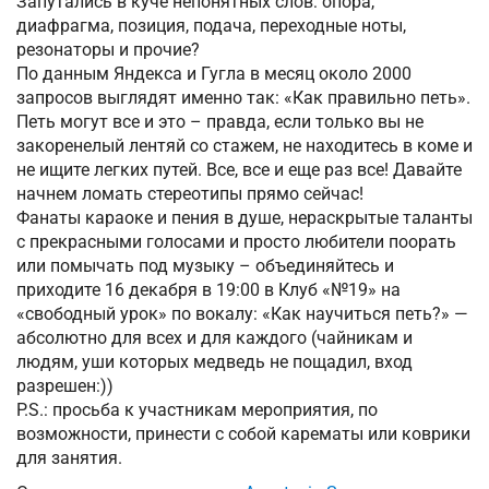
Запутались в куче непонятных слов: опора,
диафрагма, позиция, подача, переходные ноты,
резонаторы и прочие?
По данным Яндекса и Гугла в месяц около 2000
запросов выглядят именно так: «Как правильно петь».
Петь могут все и это – правда, если только вы не
закоренелый лентяй со стажем, не находитесь в коме и
не ищите легких путей. Все, все и еще раз все! Давайте
начнем ломать стереотипы прямо сейчас!
Фанаты караоке и пения в душе, нераскрытые таланты
с прекрасными голосами и просто любители поорать
или помычать под музыку – объединяйтесь и
приходите 16 декабря в 19:00 в Клуб «№19» на
«свободный урок» по вокалу: «Как научиться петь?» —
абсолютно для всех и для каждого (чайникам и
людям, уши которых медведь не пощадил, вход
разрешен:))
P.S.: просьба к участникам мероприятия, по
возможности, принести с собой карематы или коврики
для занятия.