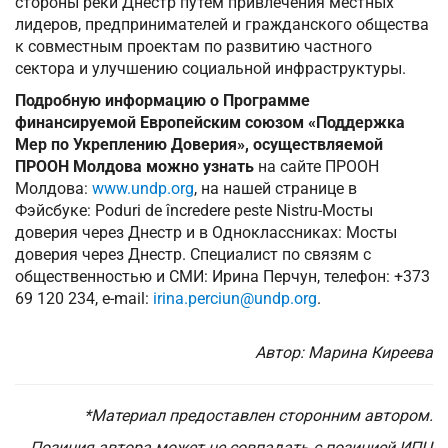
стороны реки Днестр путем привлечения местных
лидеров, предпринимателей и гражданского общества
к совместным проектам по развитию частного
сектора и улучшению социальной инфраструктуры.
Подробную информацию о Программе
финансируемой Европейским союзом «Поддержка
Мер по Укреплению Доверия», осуществляемой
ПРООН Молдова можно узнать
на сайте ПРООН
Молдова:
www.undp.org
, на нашей странице в
Фэйсбуке: Poduri de încredere peste Nistru-Мосты
доверия через Днестр и в Одноклассниках: Мосты
доверия через Днестр. Специалист по связям с
общественностью и СМИ: Ирина Перчун, телефон: +373
69 120 234, e-mail:
irina.perciun@undp.org
.
Автор: Марина Киреева
*Материал предоставлен сторонним автором.
Позиция автора может не совпадать с позицией ИПЦ