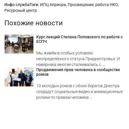
Рубрики
Инфо служба
Тэги:
ИПЦ Априори
,
Просвещение
,
работа НКО
,
Ресурсный центр
Похожие новости
Курс лекций Степана Поповского по работе с
ЕСПЧ
Мы живём в особых условиях
неопределённого статуса Приднестровья. И
наверняка многие сталкивались с ...
Продвижения прав человека в сообществе
ромов
10 молодых ромов с обоих берегов Днестра
создадут социальные видео и анимационные
ролики по правам человека ...