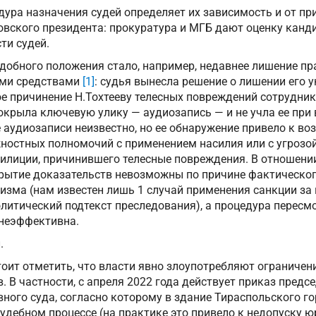
дура назначения судей определяет их зависимость и от п
ровского президента: прокуратура и МГБ дают оценку канд
ти судей.
добного положения стало, например, недавнее лишение пра
ыми средствами
[1]
: судья вынесла решение о лишении его у
е причинение Н.Тохтееву телесных повреждений сотрудник
окрыла ключевую улику — аудиозапись — и не учла ее при
 аудиозаписи неизвестно, но ее обнаружение привело к в
ностных полномочий с применением насилия или с угрозой
илиции, причинившего телесные повреждения. В отношении
крытие доказательств невозможны по причине фактическог
зма (нам известен лишь 1 случай применения санкции за п
олитический подтекст преследования), а процедура пересм
неэффективна.
.
стоит отметить, что власти явно злоупотребляют ограниче
. В частности, с апреля 2022 года действует приказ предс
ного суда, согласно которому в здание Тираспольского г
судебном процессе (на практике это привело к недопуску 