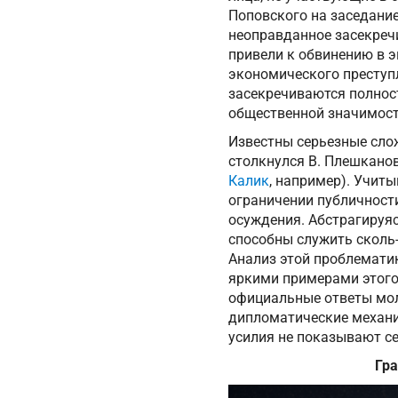
Поповского на заседание
неоправданное засекречи
привели к обвинению в э
экономического преступл
засекречиваются полност
общественной значимост
Известны серьезные сло
столкнулся В. Плешканов
Калик
, например). Учит
ограничении публичност
осуждения. Абстрагируяс
способны служить сколь
Анализ этой проблемати
яркими примерами этого
официальные ответы мол
дипломатические механи
усилия не показывают се
Гр