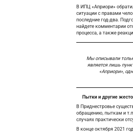
В ИПЦ «Априори» обрати
ситуации с правами чело
последние год-два. Подг
найдете комментарии отн
процесса, а также реакц
Мы описывали тольк
является лишь пунк
«Априори», од
Пытки и другие жест
В Приднестровье сущест
обращению, пыткам и т.п
случаях практически отс
В конце октября 2021 го