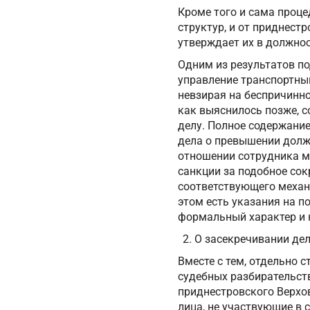
Кроме того и сама проце
структур, и от приднест
утверждает их в должнос
Одним из результатов по
управление транспортн
невзирая на беспричинно
как выяснилось позже, с
делу. Полное содержание
дела о превышении долж
отношении сотрудника м
санкции за подобное со
соответствующего механи
этом есть указания на п
формальный характер и 
О засекречивании дел
Вместе с тем, отдельно 
судебных разбирательств
приднестровского Верхов
лица, не участвующие в 