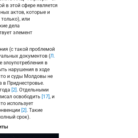
ой в этой сфере является
чных актов, которые и
только), или
кие дела
твует элемент
ния (с такой проблемой
суальных документов (
Л.
е злоупотребления в
ыть нарушения в ходе
что и суды Молдовы не
 в Приднестровье.
 года
[2]
. Отдельными
дписал освободить
[17]
, и
то использует
Конвенции
[2]
. Такие
олный срок).
иты