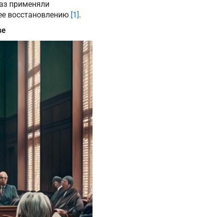
раз применяли
 ее восстановлению
[1]
.
ве