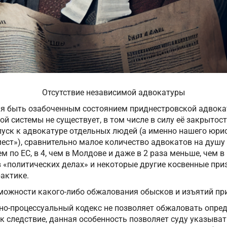
Отсутствие независимой адвокатуры
ия быть озабоченным состоянием приднестровской адвокат
ой системы не существует, в том числе в силу её закрытос
пуск к адвокатуре отдельных людей (а именно нашего юри
мест»), сравнительно малое количество адвокатов на душу 
м по ЕС, в 4, чем в Молдове и даже в 2 раза меньше, чем в
 «политических делах» и некоторые другие косвенные при
актике.
можности какого-либо обжалования обысков и изъятий пр
но-процессуальный кодекс не позволяет обжаловать опред
ак следствие, данная особенность позволяет суду указыв