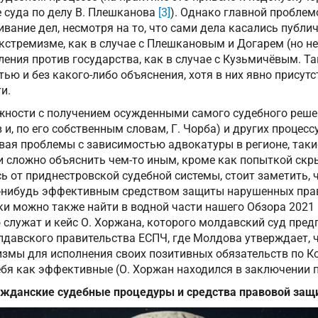
 суда по делу В. Плешканова
[3]
). Однако главной проблем
вание дел, несмотря на то, что сами дела касались публи
кстремизме, как в случае с Плешкановым и Догарем (но не 
ения против государства, как в случае с Кузьмичёвым. Та
ью и без какого-либо объяснения, хотя в них явно присутс
и.
жности с получением осужденными самого судебного реше
 и, по его собственным словам, Г. Чорба) и других процес
ывая проблемы с зависимостью адвокатуры в регионе, таки
и сложно объяснить чем-то иным, кроме как попыткой скр
ь от приднестровской судебной системы, стоит заметить, 
-нибудь эффективным средством защиты нарушенных прав
ки можно также найти в водной части нашего Обзора 2021
 служат и кейс О. Хоржана, которого молдавский суд пре
давского правительства ЕСПЧ, где Молдова утверждает, ч
змы для исполнения своих позитивных обязательств по 
бя как эффективные (О. Хоржан находился в заключении п
ажданские судебные процедуры и средства правовой защ