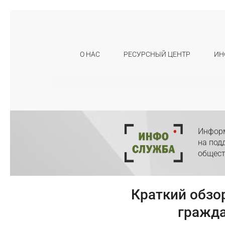
О НАС
РЕСУРСНЫЙ ЦЕНТР
ИН
Искать:
Информ
на под
общест
Краткий обзо
гражда