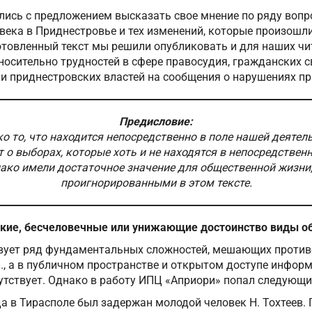
лись с предложением высказать свое мнение по ряду вопр
века в Приднестровье и тех изменений, которые произошли
отовленный текст мы решили опубликовать и для наших чи
осительно трудностей в сфере правосудия, гражданских с
ии приднестровских властей на сообщения о нарушениях пр
Предисловие:
о то, что находится непосредственно в поле нашей деятел
т о выборах, которые хоть и не находятся в непосредствен
нако имели достаточное значение для общественной жизни,
проигнорированными в этом тексте.
окие, бесчеловечные или унижающие достоинство виды о
вует ряд фундаментальных сложностей, мешающих проти
., а в публичном пространстве и открытом доступе инфор
утствует. Однако в работу ИПЦ «Априори» попал следующи
да в Тирасполе был задержан молодой человек Н. Тохтеев.