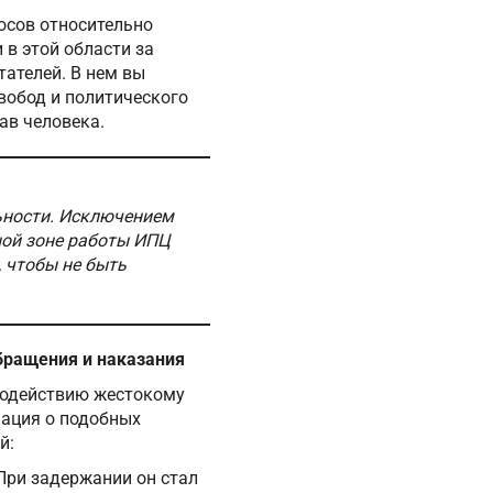
осов относительно
 в этой области за
тателей. В нем вы
вобод и политического
ав человека.
ьности. Исключением
ной зоне работы ИПЦ
 чтобы не быть
бращения и наказания
водействию жестокому
мация о подобных
й:
 При задержании он стал