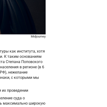
Midjourney
уры как института, хотя
ти. К таким основаниям
ста Степана Поповского
населения в регионе (в 6
 РФ), нежелание
знаки, с которыми мы
и их проведении
еление суда о
ать максимально широкую