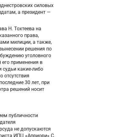
риднестровских силовых
идатам, а президент —
ва Н. Тохтеева на
казанного права,
ами милиции, а также,
 вынесении решения по
озбуждению уголовного
 его применения в
 судьи какие-либо
о отсутствия
оследние 30 лет, при
отра решений носит
нием публичности
едателя
орсуда не допускаются
юриста ИПЦ «Априори» С.