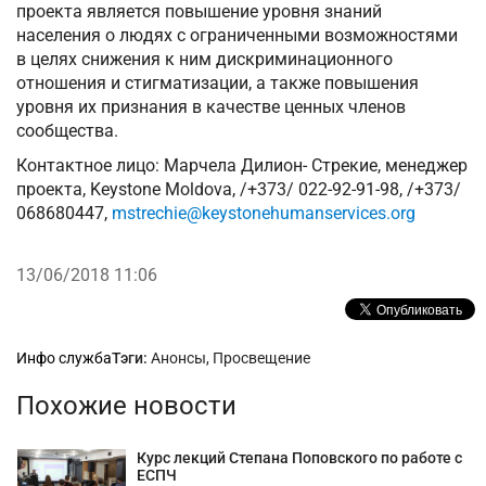
проекта является повышение уровня знаний
населения о людях с ограниченными возможностями
в целях снижения к ним дискриминационного
отношения и стигматизации, а также повышения
уровня их признания в качестве ценных членов
сообщества.
Контактное лицо: Марчела Дилион- Стрекие, менеджер
проекта, Keystone Moldova, /+373/ 022-92-91-98, /+373/
068680447,
mstrechie@keystonehumanservices.org
13/06/2018 11:06
Рубрики
Инфо служба
Тэги:
Анонсы
,
Просвещение
Похожие новости
Курс лекций Степана Поповского по работе с
ЕСПЧ