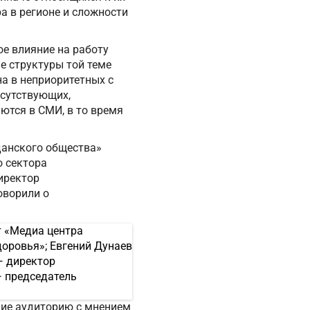
а в регионе и сложности
ое влияние на работу
е структуры той теме
на в неприоритетных с
исутствующих,
ются в СМИ, в то время
данского общества»
 сектора
директор
оворили о
щие аудиторию с мнением