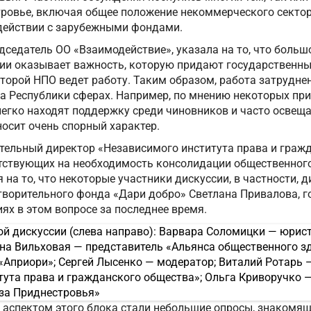
тровье, включая общее положение некоммерческого сектор
действии с зарубежными фондами.
дседатель ОО «Взаимодействие», указала на то, что больш
ии оказывает важность, которую придают государственны
оторой НПО ведет работу. Таким образом, работа затрудне
ва Республики сферах. Например, по мнению некоторых пр
егко находят поддержку среди чиновников и часто освеща
носит очень спорный характер.
ительный директор «Независимого института права и граж
тствующих на необходимость консолидации общественного
 на то, что некоторые участники дискуссии, в частности, 
творительного фонда «Дари добро» Светлана Привалова, г
х в этом вопросе за последнее время.
м аспектом этого блока стали небольшие опросы, знакомя