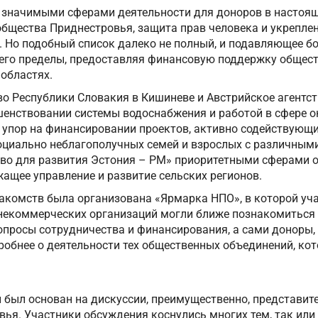
 значимыми сферами деятельности для доноров в настоя
общества Приднестровья, защита прав человека и укрепле
. Но подобный список далеко не полный, и подавляющее б
 его пределы, предоставляя финансовую поддержку общес
областях.
во Республики Словакия в Кишиневе и Австрийское агентс
шенствовании системы водоснабжения и работой в сфере 
 упор на финансировании проектов, активно содействующи
социально неблагополучных семей и взрослых с различным
тво для развития Эстония – РМ» приоритетными сферами 
ащее управление и развитие сельских регионов.
акомств была организована «Ярмарка НПО», в которой уча
 некоммерческих организаций могли ближе познакомиться 
просы сотрудничества и финансирования, а сами доноры, 
обнее о деятельности тех общественных объединений, кот
 был основан на дискуссии, преимущественно, представит
ья. Участники обсуждения коснулись многих тем, так или