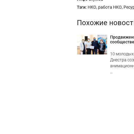
Тэги:
НКО
,
работа НКО
,
Ресу
Похожие новост
Продвижени
сообществе
10 молодых 
Днестра со
анимационн
...