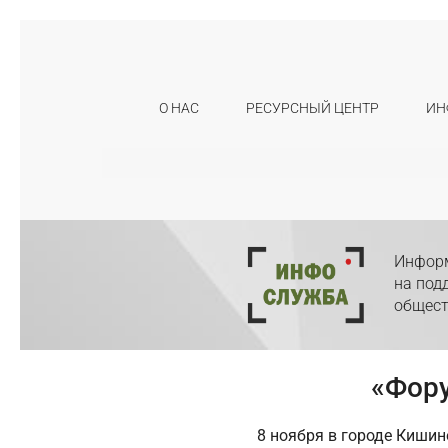
О НАС
РЕСУРСНЫЙ ЦЕНТР
ИН
Искать:
Информ
на под
общест
«Фору
8 ноября в городе Киши