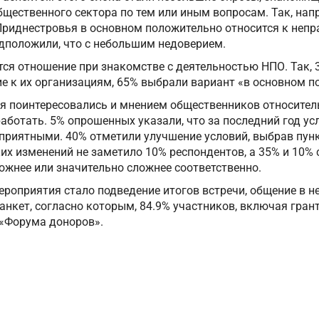
щественного сектора по тем или иным вопросам. Так, нап
Приднестровья в основном положительно относится к неп
едположили, что с небольшим недоверием.
ся отношение при знакомстве с деятельностью НПО. Так, 
е к их организациям, 65% выбрали вариант «в основном п
 поинтересовались и мнением общественников относитель
аботать. 5% опрошенных указали, что за последний год ус
приятными. 40% отметили улучшение условий, выбрав пунк
х изменений не заметило 10% респондентов, а 35% и 10% с
ожнее или значительно сложнее соответственно.
оприятия стало подведение итогов встречи, общение в 
анкет, согласно которым, 84.9% участников, включая грант
«Форума доноров».