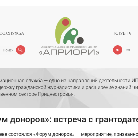
ФО.СЛУЖБА
КЛУБ 19
Поиск
ru
en
ационная служба — одно из направлений деятельности ИП
держку гражданской журналистики и расширение знаний чи
венном секторе Приднестровья.
м доноров»: встреча с грантода
неве состоялся «Форум доноров» — мероприятие, призванн