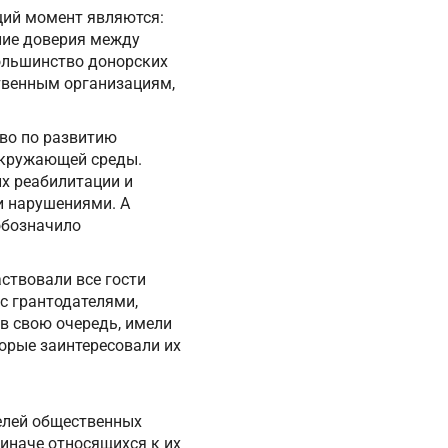
щий момент являются:
ние доверия между
ольшинство донорских
твенным организациям,
тво по развитию
окружающей среды.
х реабилитации и
и нарушениями. А
обозначило
ствовали все гости
с грантодателями,
в свою очередь, имели
орые заинтересовали их
елей общественных
 иначе относящихся к их