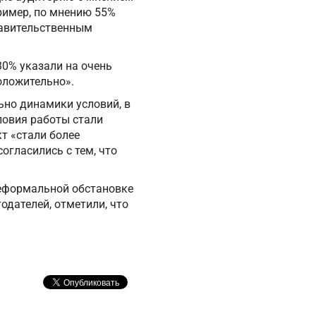
ример, по мнению 55%
равительственным
30% указали на очень
оложительно».
но динамики условий, в
ловия работы стали
т «стали более
огласились с тем, что
неформальной обстановке
одателей, отметили, что