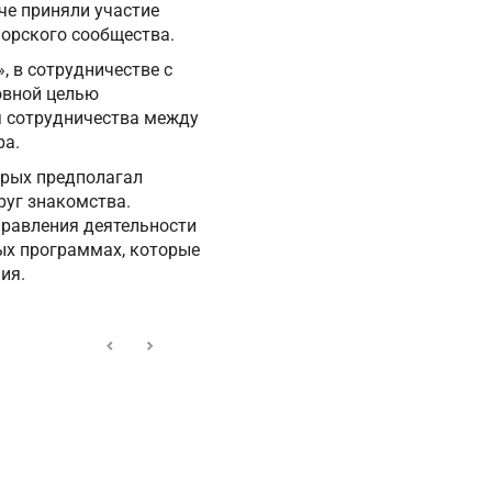
че приняли участие
норского сообщества.
 в сотрудничестве с
овной целью
я сотрудничества между
ра.
орых предполагал
руг знакомства.
правления деятельности
вых программах, которые
ия.