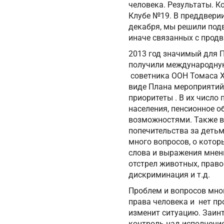
человека. Результаты. 
Клубе №19. В преддвери
декабря, мы решили подв
иначе связанных с прод
2013 год значимый для П
получили международную
советника ООН Томаса Х
виде Плана мероприятий
приоритеты . В их числ
населения, пенсионное 
возможностями. Также в
попечительства за детьм
много вопросов, о котор
слова и выражения мнени
отстрел животных, прав
дискриминация и т.д.
Проблем и вопросов мног
права человека и нет пр
изменит ситуацию. Заинт
контроль над исполнение