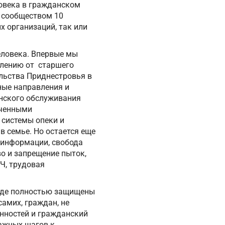
ловека в гражданском
 сообществом 10
х организаций, так или
еловека. Впервые мы
влению от старшего
льства Приднестровья в
ные направления и
инского обслуживания
иченными
 системы опеки и
в семье. Но остается еще
к информации, свобода
о и запрещение пыток,
Ч, трудовая
, где полностью защищены
самих, граждан, не
анностей и гражданский
важных шагов к