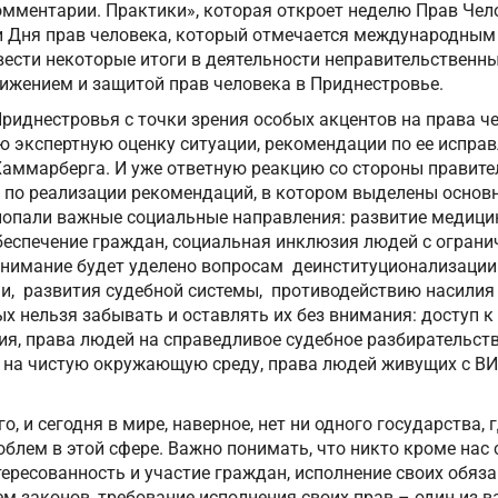
Комментарии. Практики», которая откроет неделю Прав Че
и Дня прав человека, который отмечается международным
ести некоторые итоги в деятельности неправительственны
вижением и защитой прав человека в Приднестровье.
риднестровья с точки зрения особых акцентов на права ч
 экспертную оценку ситуации, рекомендации по ее испра
аммарберга. И уже ответную реакцию со стороны правите
 по реализации рекомендаций, в котором выделены основ
о попали важные социальные направления: развитие медиц
обеспечение граждан, социальная инклюзия людей с огран
нимание будет уделено вопросам деинституционализации
и, развития судебной системы, противодействию насилия 
ых нельзя забывать и оставлять их без внимания: доступ 
я, права людей на справедливое судебное разбирательств
о на чистую окружающую среду, права людей живущих с ВИ
о, и сегодня в мире, наверное, нет ни одного государства
облем в этой сфере. Важно понимать, что никто кроме нас 
ересованность и участие граждан, исполнение своих обяз
м законов, требование исполнения своих прав – один из 