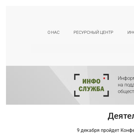
О НАС
РЕСУРСНЫЙ ЦЕНТР
ИН
Искать:
Информ
на под
общест
Деятел
9 декабря пройдет Конф